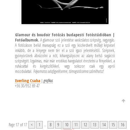
Glamour és boudoir fotózás budapesti fotóstúdióban |
Fotóalbumok.
A glamour szó jelentése varázslatos szépség, ragyogás.
A fotózáson belül manapság ez a szó egy közkedvelt műfajt képvisel
inkább, de a lényege nem tér el a szó igazi jelentésétől. Szépnek,
gyönyörűnek ábrázolni a nőt, kihangsúlyozni az alany belső sugárzó
szépségét. Izgalmas, már már erotikus hangulatot éreztetni a fényekkel, a
ruházattal és kiegészítőkkel, vagy sokszor csak egy apró
mozdulattal.
Folyamatos odafigyelésemre, támogatásomra számíthatsz!
Everling Csaba
|
grafikus
+36 30/952 69 47
Page 17 of 17
<
1
...
8
9
10
11
12
13
14
15
16