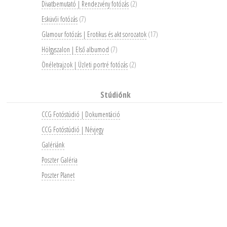
Divatbemutató | Rendezvény fotózás
(2)
Esküvői fotózás
(7)
Glamour fotózás | Erotikus és akt sorozatok
(17)
Hölgyszalon | Első albumod
(7)
Önéletrajzok | Üzleti portré fotózás
(2)
Stúdiónk
CCG Fotóstúdió | Dokumentáció
CCG Fotóstúdió | Névjegy
Galériánk
Poszter Galéria
Poszter Planet