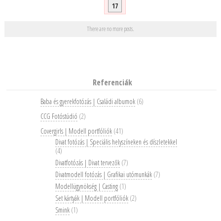
17
There are no more posts.
Post navigation
Referenciák
Baba és gyerekfotózás | Családi albumok
(6)
CCG Fotóstúdió
(2)
Covergirls | Modell portfóliók
(41)
Divat fotózás | Speciális helyszíneken és díszletekkel
(4)
Divatfotózás | Divat tervezők
(7)
Divatmodell fotózás | Grafikai utómunkák
(7)
Modellügynökség | Casting
(1)
Set kártyák | Modell portfóliók
(2)
Smink
(1)