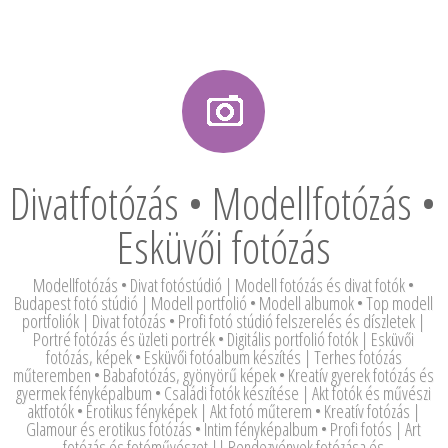
Divatfotózás • Modellfotózás •
Esküvői fotózás
Modellfotózás • Divat fotóstúdió | Modell fotózás és divat fotók •
Budapest fotó stúdió | Modell portfolió • Modell albumok • Top modell
portfoliók | Divat fotózás • Profi fotó stúdió felszerelés és díszletek |
Portré fotózás és üzleti portrék • Digitális portfolió fotók | Esküvői
fotózás, képek • Esküvői fotóalbum készítés | Terhes fotózás
műteremben • Babafotózás, gyönyörű képek • Kreatív gyerek fotózás és
gyermek fényképalbum • Családi fotók készítése | Akt fotók és művészi
aktfotók • Erotikus fényképek | Akt fotó műterem • Kreatív fotózás |
Glamour és erotikus fotózás • Intim fényképalbum • Profi fotós | Art
fotózás és fotóművészet || Rendezvények fotózása és