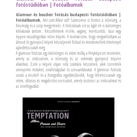
fotóstúdióban | Fotóalbumok
Glamour és boudoir fotózás budapesti fotóstúdióban |
Fotóalbumok.
Ami csak Rólad szól!
Számomra is fontos a nőiesség, a
finomság és a szép megjelenés. A fotózásnak ezt az ágát én is különleges
kihívásnak tartom. Készülhetnek érzéki, vagány, merészebb, laza vagy
éppen visszafogottan nőies képek. A motivációm, hogy megvalósítsam az
álmod és gyönyörű képek készüljenek Rólad és mindemellett élménnyel
ajándékozzalak meg.
A glamour fotózás egy különleges és intim műfaj a fényképezés területén,
amely az önbizalom, a nőiesség és az intimitás gyönyörű képére
alkalmas. Ezek a képek olyan nők számára készülnek, akik szeretnék
ünnepelni testüket, önállóságukat és szexualitásukat. A glamour fotózás
során a modell és a fotográfus együttműködik, hogy létrehozzanak egy
intim, stílusos és magabiztos sorozatot, amely ösztönzi az önbizalmat és
az önelfogadást.