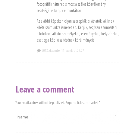
fotográfiák hátterét, s most a széles közvélemény
segítségét is kérjük e munkához.
Az alábbi képeken olyan szereplők is láthatók, akiknek
kiléte számunkra ismeretlen. Kérjük, segítsen azonosítani
a fotókon látható személyeket, eseményeket, helyszíneket,
esetleg a kép készítésének körülményeit.
2013. december 11. szerda at 22:27
Leave a comment
Your email address will not be published. Required fields are marked *