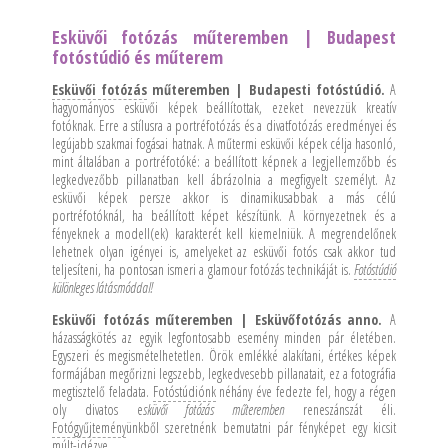
Esküvői fotózás műteremben | Budapest
fotóstúdió és műterem
Esküvői fotózás
műteremben | Budapesti fotóstúdió.
A
hagyományos esküvői képek beállítottak, ezeket nevezzük kreatív
fotóknak. Erre a stílusra a portréfotózás és a divatfotózás eredményei és
legújabb szakmai fogásai hatnak. A műtermi esküvői képek célja hasonló,
mint általában a portréfotóké: a beállított képnek a legjellemzőbb és
legkedvezőbb pillanatban kell ábrázolnia a megfigyelt személyt. Az
esküvői képek persze akkor is dinamikusabbak a más célú
portréfotóknál, ha beállított képet készítünk. A környezetnek és a
fényeknek a modell(ek) karakterét kell kiemelniük. A megrendelőnek
lehetnek olyan igényei is, amelyeket az esküvői fotós csak akkor tud
teljesíteni, ha pontosan ismeri a glamour fotózás technikáját is.
Fotóstúdió
különleges látásmóddal!
Esküvői fotózás műteremben | Esküvőfotózás anno.
A
házasságkötés az egyik legfontosabb esemény minden pár életében.
Egyszeri és megismételhetetlen. Örök emlékké alakítani, értékes képek
formájában megőrizni legszebb, legkedvesebb pillanatait, ez a fotográfia
megtisztelő feladata.
Fotóstúdiónk
néhány éve fedezte fel, hogy a régen
oly divatos e
sküvői fotózás műteremben
reneszánszát éli.
Fotógyűjtemény
ünkből szeretnénk bemutatni pár fényképet egy kicsit
múlt-idézve.