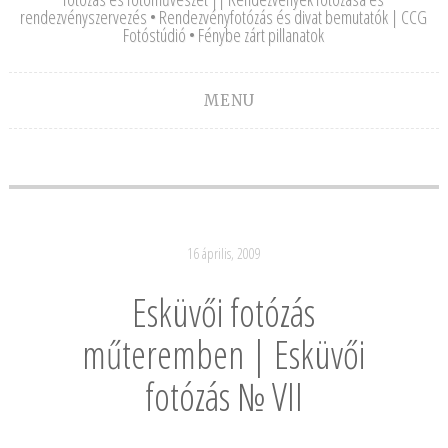
rendezvényszervezés • Rendezvényfotózás és divat bemutatók | CCG
Fotóstúdió • Fénybe zárt pillanatok
MENU
16 április, 2009
Esküvői fotózás
műteremben | Esküvői
fotózás № VII