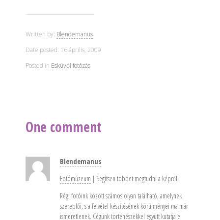
Written by:
Blendemanus
Date posted: 16 április, 2009
Posted in
Esküvői fotózás
One comment
Blendemanus
Fotómúzeum
| Segítsen többet megtudni a képről!
Régi fotóink között számos olyan található, amelynek
szereplői, s a felvétel készítésének körülményei ma már
ismeretlenek. Cégünk történészekkel együtt kutatja e