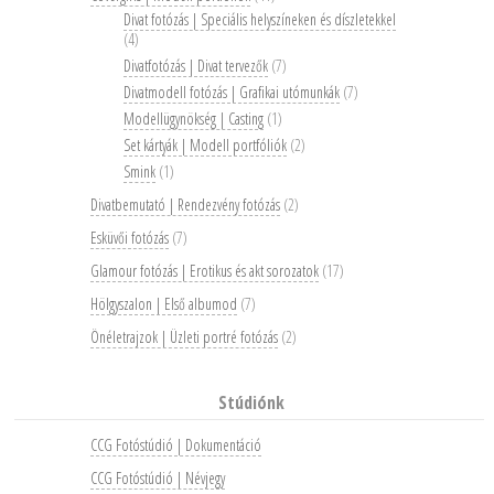
Divat fotózás | Speciális helyszíneken és díszletekkel
(4)
Divatfotózás | Divat tervezők
(7)
Divatmodell fotózás | Grafikai utómunkák
(7)
Modellügynökség | Casting
(1)
Set kártyák | Modell portfóliók
(2)
Smink
(1)
Divatbemutató | Rendezvény fotózás
(2)
Esküvői fotózás
(7)
Glamour fotózás | Erotikus és akt sorozatok
(17)
Hölgyszalon | Első albumod
(7)
Önéletrajzok | Üzleti portré fotózás
(2)
Stúdiónk
CCG Fotóstúdió | Dokumentáció
CCG Fotóstúdió | Névjegy