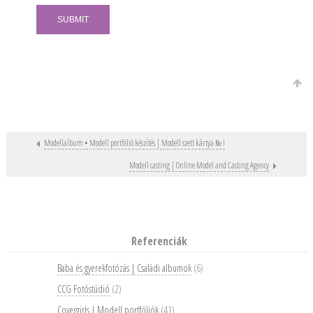
Modellalbum • Modell portfólió készítés | Modell szett kártya № I
Post navigation
Modell casting | Online Model and Casting Agency
Referenciák
Baba és gyerekfotózás | Családi albumok
(6)
CCG Fotóstúdió
(2)
Covergirls | Modell portfóliók
(41)