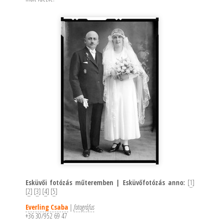
Esküvői fotózás műteremben | Esküvőfotózás anno:
[
1
]
[
2
] [
3
] [
4
] [
5
]
Everling Csaba
|
fotográfus
+36 30/952 69 47