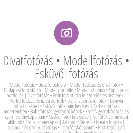
Divatfotózás • Modellfotózás •
Esküvői fotózás
Modellfotózás • Divat fotóstúdió | Modell fotózás és divat fotók •
Budapest fotó stúdió | Modell portfolió • Modell albumok • Top modell
portfoliók | Divat fotózás • Profi fotó stúdió felszerelés és díszletek |
Portré fotózás és üzleti portrék • Digitális portfolió fotók | Esküvői
fotózás, képek • Esküvői fotóalbum készítés | Terhes fotózás
műteremben • Babafotózás, gyönyörű képek • Kreatív gyerek fotózás és
gyermek fényképalbum • Családi fotók készítése | Akt fotók és művészi
aktfotók • Erotikus fényképek | Akt fotó műterem • Kreatív fotózás |
Glamour és erotikus fotózás • Intim fényképalbum • Profi fotós | Art
fotózás és fotóművészet || Rendezvények fotózása és