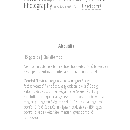
Női képek
Photography
Üzleti portré
Retusálás
Smink készítés
TFCD
Aktuális
Hölgyszalon | Első albumod.
Nem kell modellnek lenni ahhoz, hogy valakiről jó fényképek
készüljenek. Fotózás minden alkalomra, mindenkinek.
Gondoltál már rá, hogy készíttetsz magadról egy
fotósorozatot? Ajándékba, vagy csak emlékként? Eddig
különböző okokból nem vágtál bele? Szeretnéd, hogy
körülötted forogjon a világ? Legyél Te a főszereplő. Mutasd
meg magad egy minőségi modell fotó sorozattal, egy profi
portfolió fotózáson.Célunk igazán exkluzív és különleges
portfolió képek készítése, minden egyes portfólió
fotózáskor.