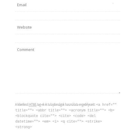
A következő
HTML
tag-ek és tulajdonságok használata engedélyezett:
<a href=""
title=""> <abbr title=""> <acronym title=""> <b>
<blockquote cite=""> <cite> <code> <del
datetime=""> <em> <i> <q cite=""> <strike>
<strong>