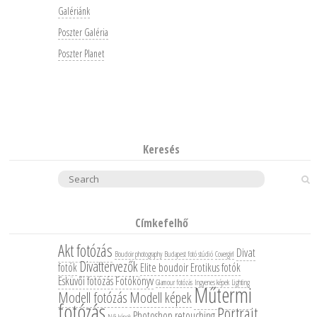
Galériánk
Poszter Galéria
Poszter Planet
Keresés
Search
Címkefelhő
Akt fotózás
Divat
Boudoir photography
Budapest fotó stúdió
Covergirl
Divattervezők
fotók
Elite boudoir
Erotikus fotók
Esküvői fotózás
Fotókönyv
Glamour fotózás
Ingyenes képek
Lighting
Műtermi
Modell fotózás
Modell képek
fotózás
Portrait
Photoshop retouching