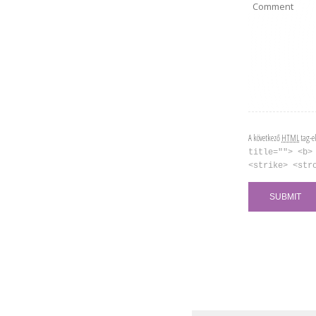
A következő
HTML
tag-e
title=""> <b>
<strike> <str