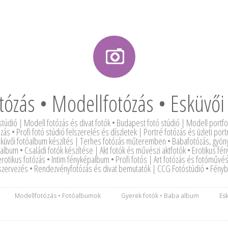
tózás • Modellfotózás • Esküvői
stúdió | Modell fotózás és divat fotók • Budapest fotó stúdió | Modell portf
zás • Profi fotó stúdió felszerelés és díszletek | Portré fotózás és üzleti portré
Esküvői fotóalbum készítés | Terhes fotózás műteremben • Babafotózás, gyöny
lbum • Családi fotók készítése | Akt fotók és művészi aktfotók • Erotikus fé
erotikus fotózás • Intim fényképalbum • Profi fotós | Art fotózás és fotóműv
zervezés • Rendezvényfotózás és divat bemutatók | CCG Fotóstúdió • Fénybe 
Modellfotózás • Fotóalbumok
Gyerek fotók • Baba album
Es