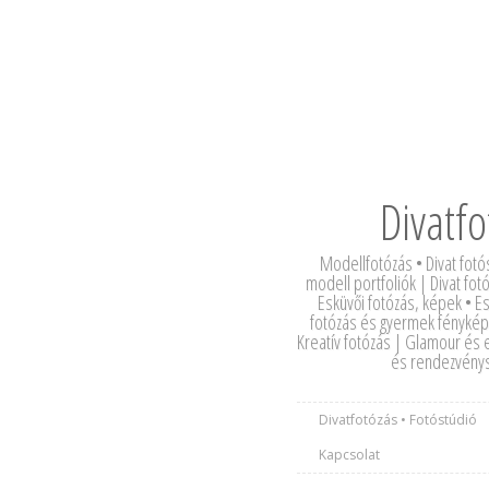
Divatfo
Modellfotózás • Divat fotó
modell portfoliók | Divat fotó
Esküvői fotózás, képek • 
fotózás és gyermek fényképa
Kreatív fotózás | Glamour és 
és rendezvénys
Divatfotózás • Fotóstúdió
Kapcsolat