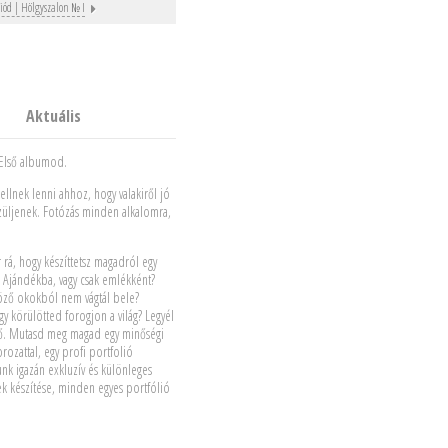
liód‎ | Hölgyszalon № I
Aktuális
 Első albumod.
lnek lenni ahhoz, hogy valakiről jó
züljenek. Fotózás minden alkalomra,
rá, hogy készíttetsz magadról egy
 Ajándékba, vagy csak emlékként?
ző okokból nem vágtál bele?
y körülötted forogjon a világ? Legyél
lő. Mutasd meg magad egy minőségi
rozattal, egy profi portfolió
nk igazán exkluzív és különleges
k készítése, minden egyes portfólió