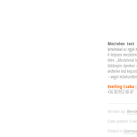
Meztelen test 
tartalmával az egyi
A teljesen meztelen
létre. „Meztelenül l
többnyire ilyenkor
védtelen test képzet
– angol művészettör
Everling Csaba
+36 30/952 69 47
Written by:
Blen
Date posted: 5 d
Posted in
Glamour 