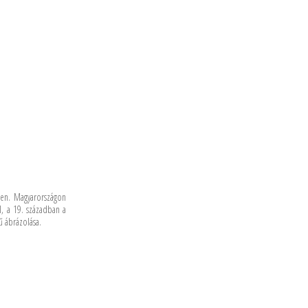
ben. Magyarországon
l, a 19. században a
ű ábrázolása.