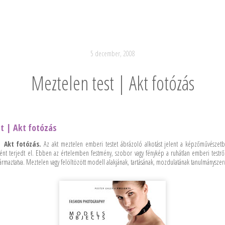
5 december, 2008
Meztelen test | Akt fotózás
t | Akt fotózás
 Akt fotózás.
Az akt meztelen emberi testet ábrázoló alkotást jelent a képzőművészet
nt terjedt el. Ebben az értelemben festmény, szobor vagy fénykép a ruhátlan emberi testrő
zármaztatva. Meztelen vagy felöltözött modell alakjának, tartásának, mozdulatának tanulmányszer