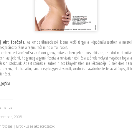
| Akt fotózás.
Az emberábrázolások kiemelkedő tárgya a képzőművészetben a meztele
k meghatározó téma a régmúlttól mind a mai napig.
 emberi test ábrázolása az ókori görög művészetben jelent meg először, az aktot mint művé
enni azt jelenti, hogy meg vagyunk fosztva a ruházatunktól, és a szó valamelyest magában foglalja 
 érezni szoktunk. Az akt szónak ellenben nincs kényelmetlen mellékzöngéje. Elménkben nem
e dereng fel a hallatán, hanem egy kiegyensúlyozott, viruló és magabiztos testé: az átlényegült 
ténész).
|
grafikus
demanus
ecember, 2008
fotózás | Erotikus és akt sorozatok