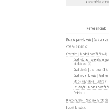
Divatfotózás divatmo
Post nav
Referenciák
Baba és gyerekfotózás | Családi alb
CCG Fotóstúdió
(2)
Covergirls | Modell portfóliók
(41)
Divat fotózás | Speciális helys
díszletekkel
(4)
Divatfotózás | Divat tervezők
(7
Divatmodell fotózás | Grafika
Modellügynökség | Casting
(1)
Set kártyák | Modell portfólió
Smink
(1)
Divatbemutató | Rendezvény fotózás
Esküvői fotózás
(7)