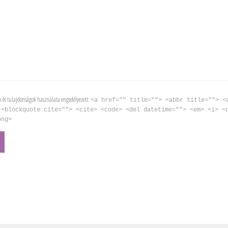
k és tulajdonságok használata engedélyezett:
<a href="" title=""> <abbr title=""> <
 <blockquote cite=""> <cite> <code> <del datetime=""> <em> <i> <
ong>