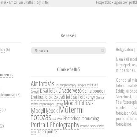
dellek • Emporium Divatház | Stylist № I
Fotóportfólió • Legyen profi portfó
igation
Keresés
umok
(6)
Hölgyszalon |
Search
Nem kell model
fényképek kés
Címkefelhő
mindenkinek.
zíneken és
Gondoltál már 
Akt fotózás
fotósorozatot?
Boudoir photography
Budapest fotó stúdió
)
Divattervezők
Divat fotók
Elite boudoir
Eddig különbö
Covergirl
i utómunkák
(7)
Erotikus fotók
Esküvői fotózás
Fotókönyv
Szeretnéd, hog
Glamour
Modell fotózás
Te a főszerep
fotózás
Ingyenes képek
Lighting
Műtermi
modell fotó so
k
(2)
Modell képek
fotózáson.Célu
fotózás
Photoshop retouching
portfolió képe
Női képek
Portrait Photography
fotózáskor.
(2)
Retusálás
Smink készítés
Üzleti portré
TFCD