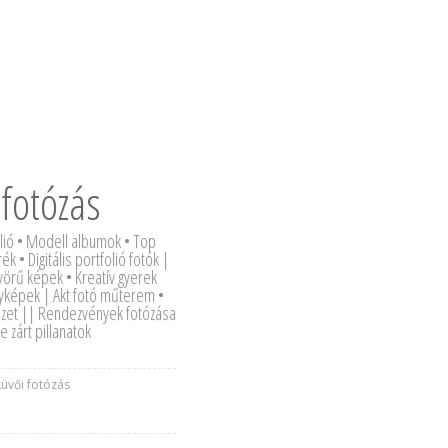
 fotózás
olió • Modell albumok • Top
k • Digitális portfolió fotók |
örű képek • Kreatív gyerek
nyképek | Akt fotó műterem •
észet || Rendezvények fotózása
zárt pillanatok
küvői fotózás