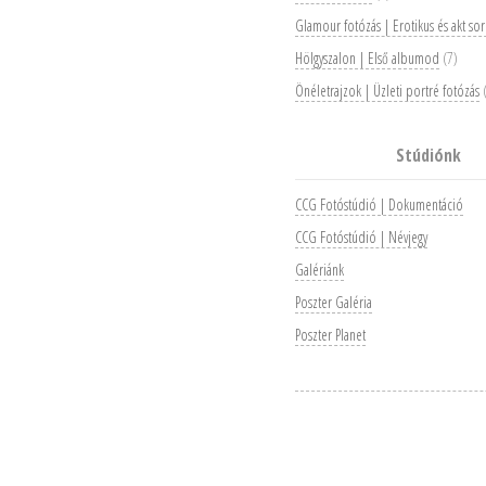
Glamour fotózás | Erotikus és akt so
Hölgyszalon | Első albumod
(7)
Önéletrajzok | Üzleti portré fotózás
(
Stúdiónk
CCG Fotóstúdió | Dokumentáció
CCG Fotóstúdió | Névjegy
Galériánk
Poszter Galéria
Poszter Planet