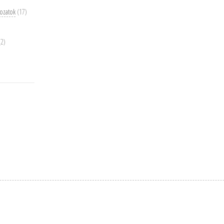
rozatok
(17)
2)