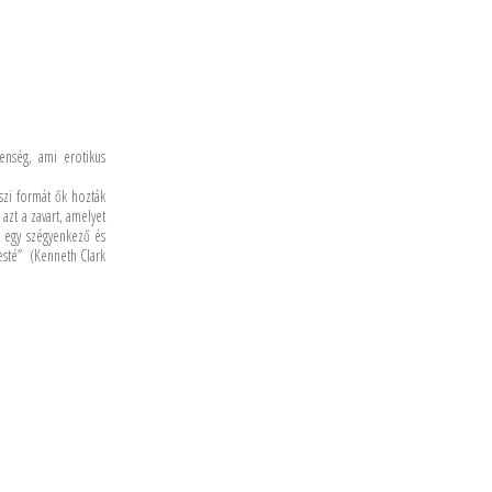
nség, ami erotikus
szi formát ők hozták
azt a zavart, amelyet
 egy szégyenkező és
testé” (Kenneth Clark