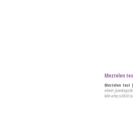
Meztelen tes
Meztelen test |
német jövevényszóké
latin actus szóból s