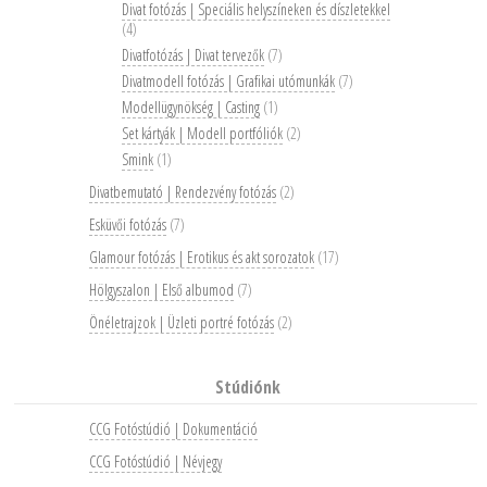
Divat fotózás | Speciális helyszíneken és díszletekkel
(4)
Divatfotózás | Divat tervezők
(7)
Divatmodell fotózás | Grafikai utómunkák
(7)
Modellügynökség | Casting
(1)
Set kártyák | Modell portfóliók
(2)
Smink
(1)
Divatbemutató | Rendezvény fotózás
(2)
Esküvői fotózás
(7)
Glamour fotózás | Erotikus és akt sorozatok
(17)
Hölgyszalon | Első albumod
(7)
Önéletrajzok | Üzleti portré fotózás
(2)
Stúdiónk
CCG Fotóstúdió | Dokumentáció
CCG Fotóstúdió | Névjegy