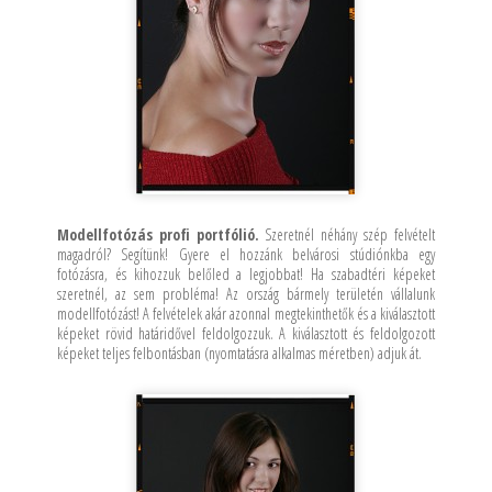
Modellfotózás profi portfólió.
Szeretnél néhány szép felvételt
magadról? Segítünk! Gyere el hozzánk belvárosi stúdiónkba egy
fotózásra, és kihozzuk belőled a legjobbat! Ha szabadtéri képeket
szeretnél, az sem probléma! Az ország bármely területén vállalunk
modellfotózást! A felvételek akár azonnal megtekinthetők és a kiválasztott
képeket rövid határidővel feldolgozzuk. A kiválasztott és feldolgozott
képeket teljes felbontásban (nyomtatásra alkalmas méretben) adjuk át.