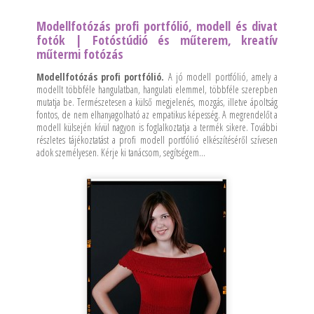
Modellfotózás profi portfólió, modell és divat
fotók | Fotóstúdió és műterem, kreatív
műtermi fotózás
Modellfotózás profi portfólió.
A jó modell portfólió, amely a
modellt többféle hangulatban, hangulati elemmel, többféle szerepben
mutatja be. Természetesen a külső megjelenés, mozgás, illetve ápoltság
fontos, de nem elhanyagolható az empatikus képesség. A megrendelőt a
modell külsején kívül nagyon is foglalkoztatja a termék sikere. További
részletes tájékoztatást a profi modell portfólió elkészítéséről szívesen
adok személyesen. Kérje ki tanácsom, segítségem…