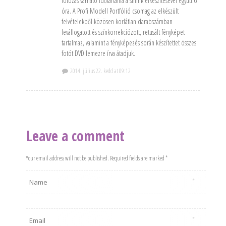
fotózás várható időtartama a smink elkészítésével együtt 6
óra. A Profi Modell Portfólió csomag az elkészült
felvételekből közösen korlátlan darabszámban
levállogatott és színkorrekciózott, retusált fényképet
tartalmaz, valamint a fényképezés során készítettet összes
fotót DVD lemezre írva átadjuk.
2014. július 22. kedd at 09:12
Leave a comment
Your email address will not be published. Required fields are marked *