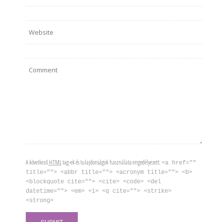
A következő
HTML
tag-ek és tulajdonságok használata engedélyezett:
<a href=""
title=""> <abbr title=""> <acronym title=""> <b>
<blockquote cite=""> <cite> <code> <del
datetime=""> <em> <i> <q cite=""> <strike>
<strong>