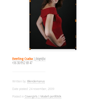
Everling Csaba
|
fotográfus
+36 30/952 69 47
Written by:
Blendemanus
Date posted: 24 november, 2009
Posted in
Covergirls | Modell portfóliók