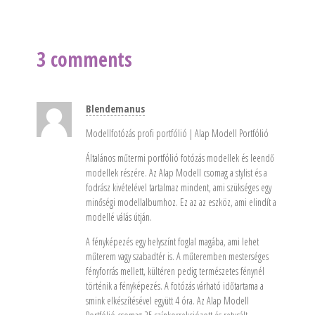
3 comments
Blendemanus
Modellfotózás profi portfólió | Alap Modell Portfólió
Általános műtermi portfólió fotózás modellek és leendő
modellek részére. Az Alap Modell csomag a stylist és a
fodrász kivételével tartalmaz mindent, ami szükséges egy
minőségi modellalbumhoz. Ez az az eszköz, ami elindít a
modellé válás útján.
A fényképezés egy helyszínt foglal magába, ami lehet
műterem vagy szabadtér is. A műteremben mesterséges
fényforrás mellett, kültéren pedig természetes fénynél
történik a fényképezés. A fotózás várható időtartama a
smink elkészítésével együtt 4 óra. Az Alap Modell