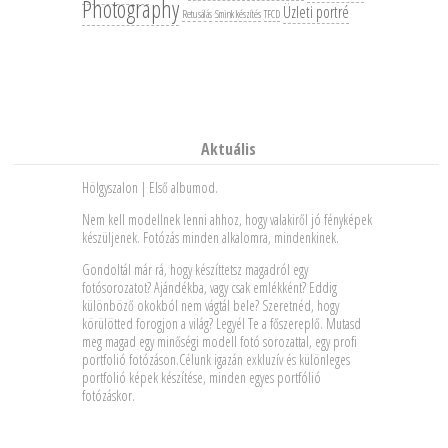
Photography
Üzleti portré
Retusálás
Smink készítés
TFCD
Aktuális
Hölgyszalon | Első albumod.
Nem kell modellnek lenni ahhoz, hogy valakiről jó fényképek
készüljenek. Fotózás minden alkalomra, mindenkinek.
Gondoltál már rá, hogy készíttetsz magadról egy
fotósorozatot? Ajándékba, vagy csak emlékként? Eddig
különböző okokból nem vágtál bele? Szeretnéd, hogy
körülötted forogjon a világ? Legyél Te a főszereplő. Mutasd
meg magad egy minőségi modell fotó sorozattal, egy profi
portfolió fotózáson.Célunk igazán exkluzív és különleges
portfolió képek készítése, minden egyes portfólió
fotózáskor.