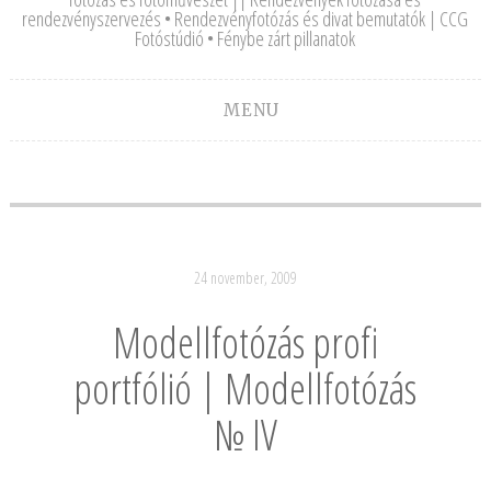
rendezvényszervezés • Rendezvényfotózás és divat bemutatók | CCG
Fotóstúdió • Fénybe zárt pillanatok
MENU
24 november, 2009
Modellfotózás profi
portfólió | Modellfotózás
№ IV