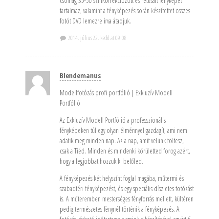
csomag 35-50 színkorrekciózott és retusált fényképet
tartalmaz, valamint a fényképezés során készítettet összes
fotót DVD lemezre írva átadjuk.
2014. július 22. kedd at 09:08
Blendemanus
Modellfotózás profi portfólió | Exkluzív Modell
Portfólió
Az Exkluzív Modell Portfólió a professzionális
fényképeken túl egy olyan élménnyel gazdagít, ami nem
adatik meg minden nap. Az a nap, amit velünk töltesz,
csak a Tiéd. Minden és mindenki körületted forog azért,
hogy a legjobbat hozzuk ki belőled.
A fényképezés két helyszínt foglal magába, műtermi és
szabadtéri fényképezést, és egy speciális díszletes fotózást
is. A műteremben mesterséges fényforrás mellett, kültéren
pedig természetes fénynél történik a fényképezés. A