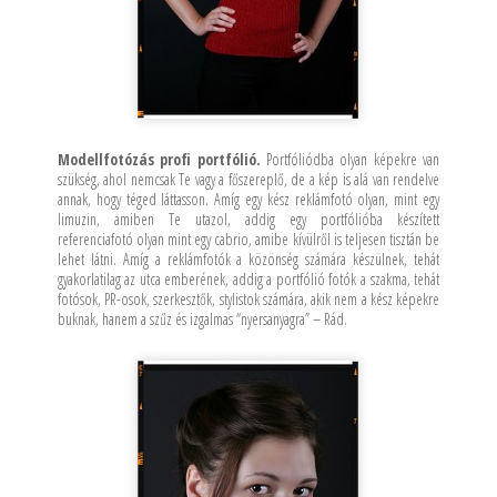
Modellfotózás profi portfólió.
Portfóliódba olyan képekre van
szükség, ahol nemcsak Te vagy a főszereplő, de a kép is alá van rendelve
annak, hogy téged láttasson. Amíg egy kész reklámfotó olyan, mint egy
limuzin, amiben Te utazol, addig egy portfólióba készített
referenciafotó olyan mint egy cabrio, amibe kívülről is teljesen tisztán be
lehet látni. Amíg a reklámfotók a közönség számára készülnek, tehát
gyakorlatilag az utca emberének, addig a portfólió fotók a szakma, tehát
fotósok, PR-osok, szerkesztők, stylistok számára, akik nem a kész képekre
buknak, hanem a szűz és izgalmas “nyersanyagra” – Rád.