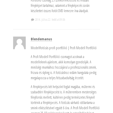
Portfólió csomag 25 színkorrekciózott és retusált
fényképet tartalmaz, valamint a fényképezés során
készítettet összes fotót DVD lemezre írva átadjuk.
2014. július 22. kedd at 09:06
Blendemanus
Modellfotózás profi portfólió | Profi Modell Portfólió
A Profi Modell Portfólió csomagot azoknak a
modelleknek ajánlom, akik komolyan gondolják. A
minőségi munkához hozzájárul a professzionális smink,
frizura és styling is. A fotózáshoz vidám hangulata pedig
megalapozza a teljes felszabadultság érzetét.
A fényképezés két helyszínt foglal magába, műtermi és
szabadtéri fényképezést is. A műteremben mesterséges
fényforrás mellett, kültéren pedig természetes fénynél
történik a fényképezés. A fotózás várható időtartama a
smink elkészítésével együtt 6 óra. A Profi Modell Portfólió